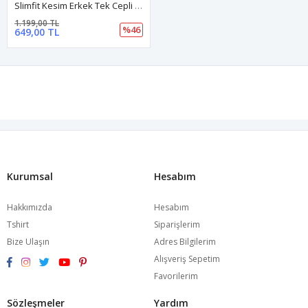
Slimfit Kesim Erkek Tek Cepli Gabardin Gomlek-SOMON
1.199,00 TL
%46
649,00 TL
Kurumsal
Hesabım
Hakkımızda
Hesabım
Tshirt
Siparişlerim
Bize Ulaşın
Adres Bilgilerim
Alışveriş Sepetim
Favorilerim
Sözleşmeler
Yardım