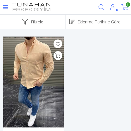
0
TR
Filtrele