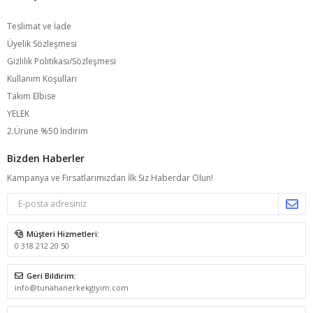
Teslimat ve İade
Üyelik Sözleşmesi
Gizlilik Politikası/Sözleşmesi
Kullanım Koşulları
Takım Elbise
YELEK
2.Ürüne %50 İndirim
Bizden Haberler
Kampanya ve Fırsatlarımızdan İlk Siz Haberdar Olun!
Müşteri Hizmetleri:
0 318 212 20 50
Geri Bildirim:
info@tunahanerkekgiyim.com